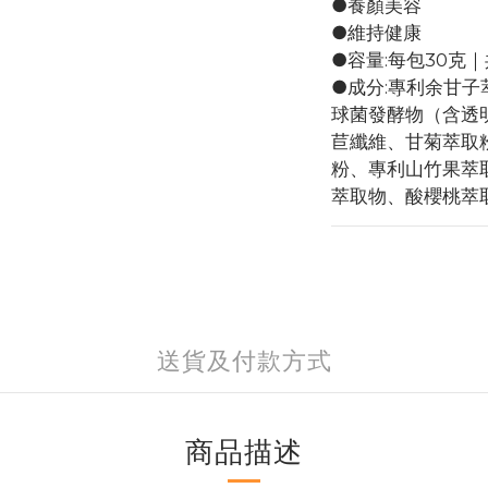
●養顏美容
●維持健康
●容量:每包30克｜
●成分:專利余甘
球菌發酵物（含透
苣纖維、甘菊萃取
粉、專利山竹果萃
萃取物、酸櫻桃萃
送貨及付款方式
商品描述