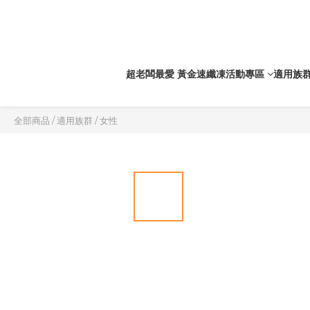
超老闆最愛 黃金速纖凍
活動專區
適用族
全部商品
/
適用族群
/
女性