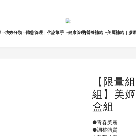
群
功效分類
體態管理｜代謝幫手
健康管理|營養補給
美麗補給｜膠
【限量組
組】美姬
盒組
●青春美麗
●調整體質