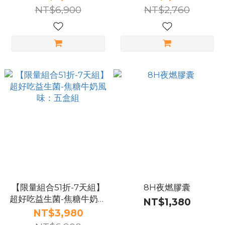
配
NT$6,900
NT$2,760
【限量組合51折-7天組】
8H夜燃膠囊
超好吃益生菌-焦糖牛奶風
NT$1,380
味：五盒組
NT$3,980